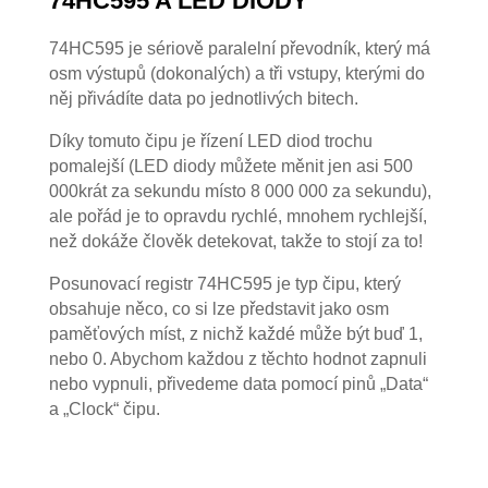
74HC595 A LED DIODY
74HC595 je sériově paralelní převodník, který má
osm výstupů (dokonalých) a tři vstupy, kterými do
něj přivádíte data po jednotlivých bitech.
Díky tomuto čipu je řízení LED diod trochu
pomalejší (LED diody můžete měnit jen asi 500
000krát za sekundu místo 8 000 000 za sekundu),
ale pořád je to opravdu rychlé, mnohem rychlejší,
než dokáže člověk detekovat, takže to stojí za to!
Posunovací registr 74HC595 je typ čipu, který
obsahuje něco, co si lze představit jako osm
paměťových míst, z nichž každé může být buď 1,
nebo 0. Abychom každou z těchto hodnot zapnuli
nebo vypnuli, přivedeme data pomocí pinů „Data“
a „Clock“ čipu.