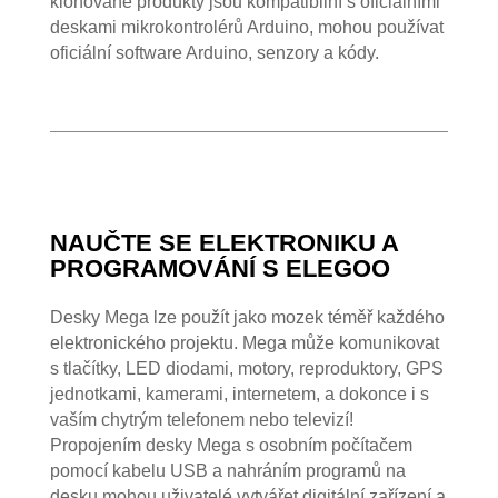
klonované produkty jsou kompatibilní s oficiálními
deskami mikrokontrolérů Arduino, mohou používat
oficiální software Arduino, senzory a kódy.
NAUČTE SE ELEKTRONIKU A
PROGRAMOVÁNÍ S ELEGOO
Desky Mega lze použít jako mozek téměř každého
elektronického projektu. Mega může komunikovat
s tlačítky, LED diodami, motory, reproduktory, GPS
jednotkami, kamerami, internetem, a dokonce i s
vaším chytrým telefonem nebo televizí!
Propojením desky Mega s osobním počítačem
pomocí kabelu USB a nahráním programů na
desku mohou uživatelé vytvářet digitální zařízení a