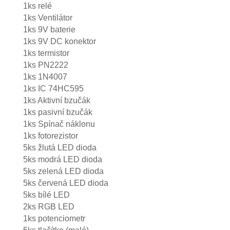
1ks relé
1ks Ventilátor
1ks 9V baterie
1ks 9V DC konektor
1ks termistor
1ks PN2222
1ks 1N4007
1ks IC 74HC595
1ks Aktivní bzučák
1ks pasivní bzučák
1ks Spínač náklonu
1ks fotorezistor
5ks žlutá LED dioda
5ks modrá LED dioda
5ks zelená LED dioda
5ks červená LED dioda
5ks bílé LED
2ks RGB LED
1ks potenciometr