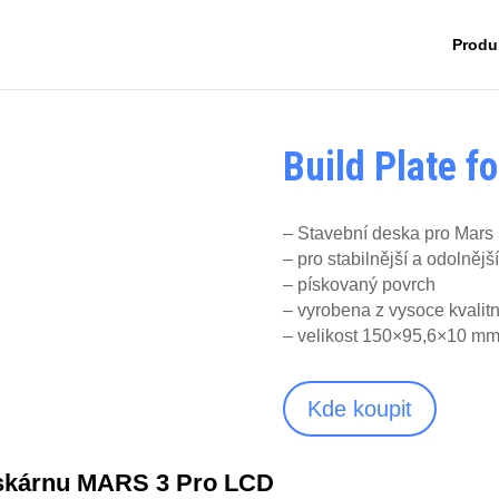
Produ
Build Plate f
– Stavební deska pro Mars 
– pro stabilnější a odolnějš
– pískovaný povrch
– vyrobena z vysoce kvalitní
– velikost 150×95,6×10 m
Kde koupit
iskárnu MARS 3 Pro LCD