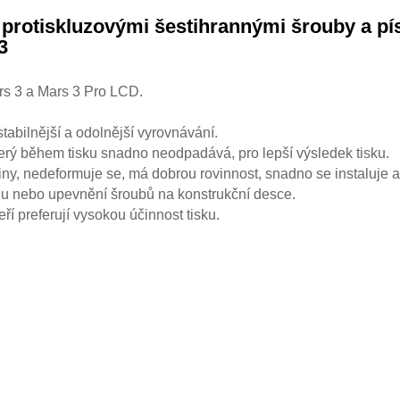
s protiskluzovými šestihrannými šrouby a 
3
s 3 a Mars 3 Pro LCD.
abilnější a odolnější vyrovnávání.
který během tisku snadno neodpadává, pro lepší výsledek tisku.
itiny, nedeformuje se, má dobrou rovinnost, snadno se instaluje 
u nebo upevnění šroubů na konstrukční desce.
teří preferují vysokou účinnost tisku.