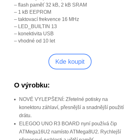
– flash paměť 32 kB, 2 kB SRAM
– 1 kB EEPROM
– taktovací frekvence 16 MHz
– LED_BUILTIN 13
– konektivita USB
– vhodné od 10 let
Kde koupit
O výrobku:
NOVÉ VYLEPŠENÍ: Zřetelné potisky na
konektoru záhlaví, přesnější a snadnější použití
drátu.
ELEGOO UNO R3 BOARD nyní používá čip
ATMega16U2 namísto ATMega8U2. Rychlejší
přenosové rychlosti a větší paměť.