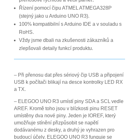
Řízení pomocí čipu ATMEL ATMEGA328P
(stejný jako u Arduino UNO R3).
100% kompatibilní s Arduino IDE a v souladu s
RoHS.
Vždy jsme dbali na zkušenosti zákazníků a
zlepšovali detaily funkcí produktu.
– Při přenosu dat přes sériový čip USB a připojení
USB k počítači blikají na desce kontrolky LED RX
a TX.
– ELEGOO UNO R3 umístí piny SDA a SCL vedle
AREF. Kromě toho jsou v blízkosti pinu RESET
umístěny dva nové piny. Jeden je IOREF, který
umožňuje stínění přizpůsobit se napětí
dodávanému z desky, a druhý je vyhrazen pro
budoucí účely. ELEGOO UNO R3 funguje se