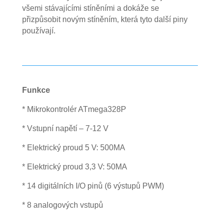
všemi stávajícími stíněními a dokáže se
přizpůsobit novým stíněním, která tyto další piny
používají.
Funkce
* Mikrokontrolér ATmega328P
* Vstupní napětí – 7-12 V
* Elektrický proud 5 V: 500MA
* Elektrický proud 3,3 V: 50MA
* 14 digitálních I/O pinů (6 výstupů PWM)
* 8 analogových vstupů