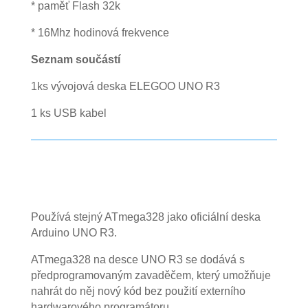
* paměť Flash 32k
* 16Mhz hodinová frekvence
Seznam součástí
1ks vývojová deska ELEGOO UNO R3
1 ks USB kabel
Používá stejný ATmega328 jako oficiální deska
Arduino UNO R3.
ATmega328 na desce UNO R3 se dodává s
předprogramovaným zavaděčem, který umožňuje
nahrát do něj nový kód bez použití externího
hardwarového programátoru.