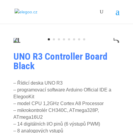
UNO R3 Controller Board
Black
– Řídicí deska UNO R3
– programovací software Arduino Official IDE a
ElegooKit
– model CPU 1,2GHz Cortex A8 Processor
– mikrokontrolér CH340C, ATmega328P,
ATmega16U2
– 14 digitálních I/O pinů (6 výstupů PWM)
– 8 analogových vstupů